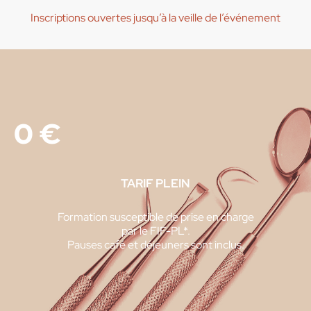
Inscriptions ouvertes jusqu’à la veille de l’événement
0
€
TARIF PLEIN
Formation susceptible de prise en charge
par le FIF-PL*.
Pauses café et déjeuners sont inclus.