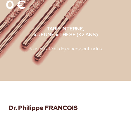
0
€
TARIF INTERNE,
« JEUNE » THÉSÉ (<2 ANS)
Pauses café et déjeuners sont inclus.
Dr. Philippe FRANCOIS