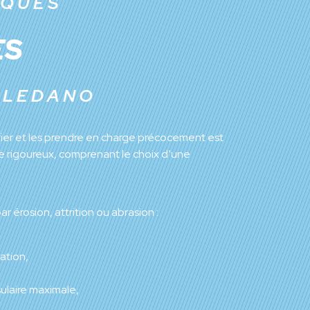
IQUES
ES
TOLEDANO
ifier et les prendre en charge précocement est
le rigoureux, comprenant le choix d’une
 érosion, attrition ou abrasion :
ation,
sulaire maximale,