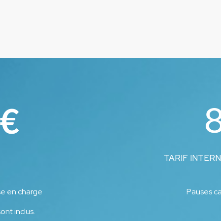
€
TARIF INTERN
se en charge
Pauses ca
nt inclus.