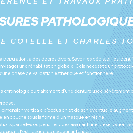
ÉRENCE ET TRAVAUX PRAT
SURES PATHOLOGIQU
KE COTELLE ET CHARLES 
opulation, a des degrés divers. Savoir les dépister, les ident
envisager une réhabilitation globale. Cela nécessite un protoco
d’une phase de validation esthétique et fonctionnelle.
 la chronologie du traitement d’une denture usée sévèrement par
récise,
la dimension verticale d’occlusion et de son éventuelle augment
féré en bouche sous la forme d’un masque en résine,
tions partielles ou périphériques assurant une préservation tis
 recréant l’esthétique du secteur antérieur,